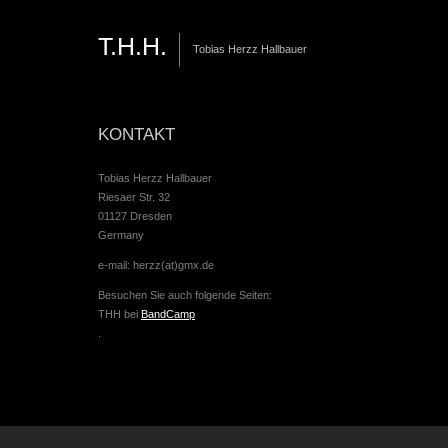
T.H.H.
Tobias Herzz Hallbauer
KONTAKT
Tobias Herzz Hallbauer
Riesaer Str. 32
01127 Dresden
Germany
e-mail: herzz(at)gmx.de
Besuchen Sie auch folgende Seiten:
THH bei
BandCamp
.