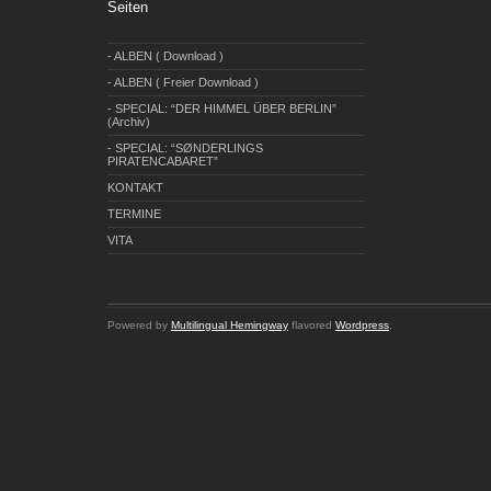
Seiten
- ALBEN ( Download )
- ALBEN ( Freier Download )
- SPECIAL: “DER HIMMEL ÜBER BERLIN”
(Archiv)
- SPECIAL: “SØNDERLINGS
PIRATENCABARET”
KONTAKT
TERMINE
VITA
Powered by
Multilingual Hemingway
flavored
Wordpress
.