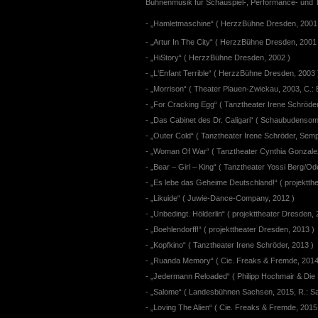
Bühnenmusik für Schauspiel-, Performance- und Tan
- „Hamletmaschine“ ( HerzzBühne Dresden, 2001
- „Artur In The City“ ( HerzzBühne Dresden, 2001 
- „HiStory“ ( HerzzBühne Dresden, 2002 )
- „L‘Enfant Terrible“ ( HerzzBühne Dresden, 2003 
- „Morrison“ ( Theater Plauen-Zwickau, 2003, C.:
- „For Cracking Egg“ ( Tanztheater Irene Schröder
- „Das Cabinet des Dr. Caligari“ ( Schaubudenso
- „Outer Cold“ ( Tanztheater Irene Schröder, Sem
- „Woman Of War“ ( Tanztheater Cynthia Gonzalez
- „Bear – Girl – King“ ( Tanztheater Yossi Berg/Od
- „Es lebe das Geheime Deutschland!“ ( projektth
- „Likuide“ ( Juwie-Dance-Company, 2012 )
- „Unbedingt. Hölderlin“ ( projekttheater Dresden, 
- „Boehlendorff!“ ( projekttheater Dresden, 2013 )
- „Kopfkino“ ( Tanztheater Irene Schröder, 2013 )
- „Ruanda Memory“ ( Cie. Freaks & Fremde, 2014
- „Jedermann Reloaded“ ( Philipp Hochmair & Die 
- „Salome“ ( Landesbühnen Sachsen, 2015, R.: S
- „Loving The Alien“ ( Cie. Freaks & Fremde, 2015