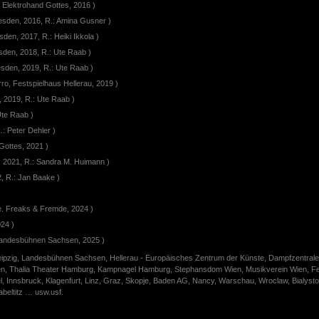
e Elektrohand Gottes, 2016 )
Dresden, 2016, R.: Amina Gusner )
den, 2017, R.: Heiki Ikkola )
sden, 2018, R.: Ute Raab )
sden, 2019, R.: Ute Raab )
ro, Festspielhaus Hellerau, 2019 )
, 2019, R.: Ute Raab )
Ute Raab )
: Peter Dehler )
Gottes, 2021 )
 2021, R.: Sandra M. Huimann )
2, R.: Jan Baake )
ie. Freaks & Fremde, 2024 )
24 )
 Landesbühnen Sachsen, 2025 )
eipzig, Landesbühnen Sachsen, Hellerau - Europäisches Zentrum der Künste, Dampfzentrale 
en, Thalia Theater Hamburg, Kampnagel Hamburg, Stephansdom Wien, Musikverein Wien, Fest
l, Innsbruck, Klagenfurt, Linz, Graz, Skopje, Baden AG, Nancy, Warschau, Wroclaw, Bialyst
beltitz … usw.usf.