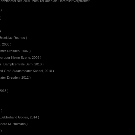
ztheater seit 2001; zum Teil auch als Darsteller verpflichtet:
 )
)
)
 Bronislav Roznos )
, 2005 )
mmer Dresden, 2007 )
peroper Kleine Szene, 2009 )
, Dampfzentrale Bern, 2010 )
ed Graf, Staatstheater Kassel, 2010 )
eater Dresden, 2012 )
2013 )
 )
Elektrohand Gottes, 2014 )
andra M. Huimann )
 )