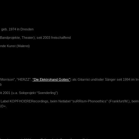
r, geb. 1974 in Dresden
 (Bandprojekte, Theater); seit 2003 freischaffend
nde Kunst (Malerei)
. “Morrison”, “HERZZ”,
“Die Elektrohand Gottes”
) als Gitarrist und/oder Sänger seit 1994 im In
b
t 2001 (u.a. Soloprojekt “Soenderling”)
n Label KOPFHOERERecordings, beim Netlabel “suRRism-Phonoethics” (Frankfurt/M.), beim Ne
KO+.