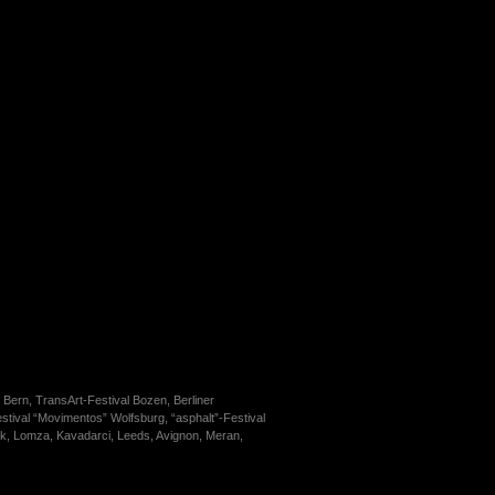
Bern, TransArt-Festival Bozen, Berliner
ival “Movimentos” Wolfsburg, “asphalt”-Festival
ok, Lomza, Kavadarci, Leeds, Avignon, Meran,