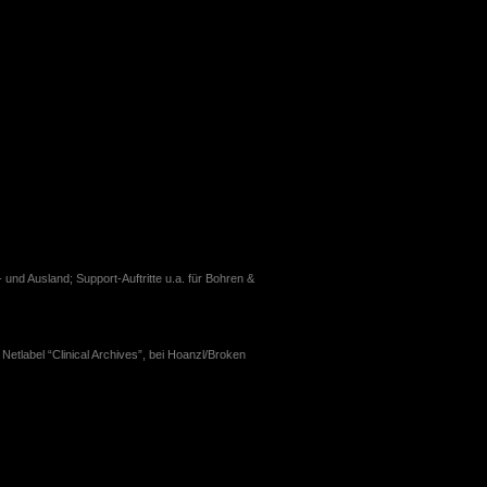
- und Ausland; Support-Auftritte u.a. für Bohren &
tlabel “Clinical Archives”, bei Hoanzl/Broken