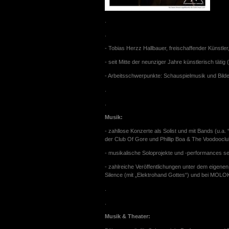
.
.
- Tobias Herzz Hallbauer, freischaffender Künstle
- seit Mitte der neunziger Jahre künstlerisch tätig
- Arbeitsschwerpunkte: Schauspielmusik und Bilde
.
.
Musik:
- zahllose Konzerte als Solist und mit Bands (u.a
der Club Of Gore und Phillip Boa & The Voodooclu
- musikalische Soloprojekte und -performances sei
- zahlreiche Veröffentlichungen unter dem eigene
Silence (mit „Elektrohand Gottes“) und bei MOLO
.
.
Musik & Theater: