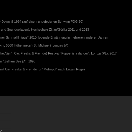
ke-Downhill 1994 (auf einem ungefederten Schwinn PDG 50)
 und Soundcollagen), Hochschule Zittau/Görlitz 2011 und 2013
ner Schmalfilmtage” 2010; lobende Erwähnung in mehreren anderen Jahren
m, 5000 Höhenmeter) St. Michael i. Lungau (A)
 The Alien”, Cie. Freaks & Fremde) Festival “Puppet is a dancer”, Lomza (PL), 2017
 / Zell am See (A), 1993
mit Cie. Freaks & Fremde für “Metropol” nach Eugen Ruge)
v)