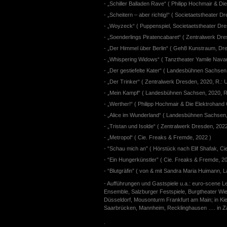
- „Schiller Balladen Rave“ ( Philipp Hochmair & Di
- „Scheitern – aber richtig!“ ( Societaetstheater 
- „Woyzeck“ ( Puppenspiel, Societaetstheater Dres
- „Soenderlings Piratencabaret“ ( Zentralwerk Dre
- „Der Himmel über Berlin“ ( Geh8 Kunstraum, Dre
- „Whispering Widows“ ( Tanztheater Yamile Navar
- „Der gestiefelte Kater“ ( Landesbühnen Sachsen
- „Der Trinker“ ( Zentralwerk Dresden, 2020, R.: 
- „Mein Kampf“ ( Landesbühnen Sachsen, 2020, R.
- „Werther!“ ( Philipp Hochmair & Die Elektrohand 
- „Alice im Wunderland“ ( Landesbühnen Sachsen,
- „Tristan und Isolde“ ( Zentralwerk Dresden, 202
- „Metropol“ ( Cie. Freaks & Fremde, 2022 )
- “Schau mich an” ( Hörstück nach Elif Shafak, C
- “Ein Hungerkünstler” ( Cie. Freaks & Fremde, 20
- “Blutgräfin” ( von & mit Sandra Maria Huimann,
- Aufführungen und Gastspiele u.a.: euro-scene L
Ensemble, Salzburger Festspiele, Burgtheater Wi
Düsseldorf, Mousonturm Frankfurt am Main; in Kie
Saarbrücken, Mannheim, Recklinghausen …. in Za
.