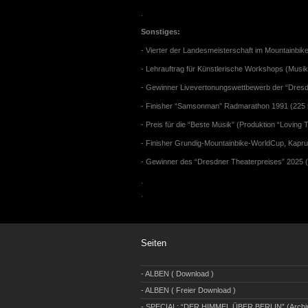
.
Sonstiges:
- Vierter der Landesmeisterschaft im Mountainbi
- Lehrauftrag für Künstlerische Workshops (Musik
- Gewinner Livevertonungswettbewerb der “Dresd
- Finisher “Samsonman” Radmarathon 1991 (225 k
- Preis für die “Beste Musik” (Produktion “Loving
- Finisher Grundig-Mountainbike-WorldCup, Kaprun
- Gewinner des “Dresdner Theaterpreises” 2025 (
.
.
Seiten
- ALBEN ( Download )
- ALBEN ( Freier Download )
- SPECIAL: “DER HIMMEL ÜBER BERLIN” (Archi